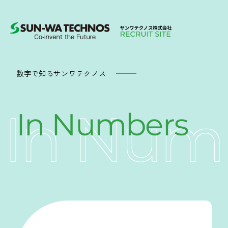
数字で知るサンワテクノス
In Num
In Numbers