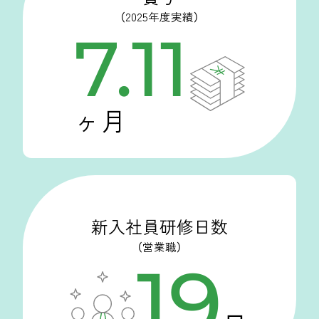
（2025年度実績）
7
.
11
ヶ月
新入社員研修日数
（営業職）
19