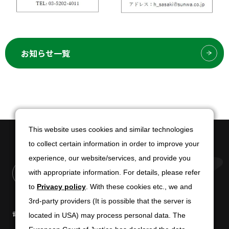
お知らせ一覧
This website uses cookies and similar technologies
This website uses cookies and similar technologies
to collect certain information in order to improve your
to collect certain information in order to improve your
experience, our website/services, and provide you
experience, our website/services, and provide you
with appropriate information. For details, please refer
with appropriate information. For details, please refer
to
to
Privacy policy
Privacy policy
. With these cookies etc., we and
. With these cookies etc., we and
3rd-party providers (It is possible that the server is
3rd-party providers (It is possible that the server is
電子公告
免責条項
located in USA) may process personal data. The
located in USA) may process personal data. The