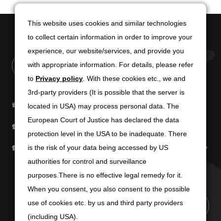
This website uses cookies and similar technologies
This website uses cookies and similar technologies
to collect certain information in order to improve your
to collect certain information in order to improve your
experience, our website/services, and provide you
experience, our website/services, and provide you
with appropriate information. For details, please refer
with appropriate information. For details, please refer
to
to
Privacy policy
Privacy policy
. With these cookies etc., we and
. With these cookies etc., we and
3rd-party providers (It is possible that the server is
3rd-party providers (It is possible that the server is
電子公告
免責条項
located in USA) may process personal data. The
located in USA) may process personal data. The
European Court of Justice has declared the data
European Court of Justice has declared the data
個人情報の取扱いについて
個人情報保護方針
protection level in the USA to be inadequate. There
protection level in the USA to be inadequate. There
個人情報の共同利用について
商標使用に関するガイドライン
is the risk of your data being accessed by US
is the risk of your data being accessed by US
authorities for control and surveillance
authorities for control and surveillance
purposes.There is no effective legal remedy for it.
purposes.There is no effective legal remedy for it.
When you consent, you also consent to the possible
When you consent, you also consent to the possible
use of cookies etc. by us and third party providers
use of cookies etc. by us and third party providers
PAGE TOP
(including USA).
(including USA).