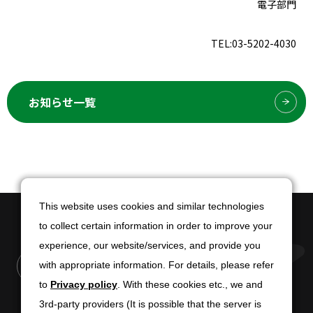
電子部門
TEL:03-5202-4030
お知らせ一覧
This website uses cookies and similar technologies
This website uses cookies and similar technologies
to collect certain information in order to improve your
to collect certain information in order to improve your
experience, our website/services, and provide you
experience, our website/services, and provide you
with appropriate information. For details, please refer
with appropriate information. For details, please refer
to
to
Privacy policy
Privacy policy
. With these cookies etc., we and
. With these cookies etc., we and
3rd-party providers (It is possible that the server is
3rd-party providers (It is possible that the server is