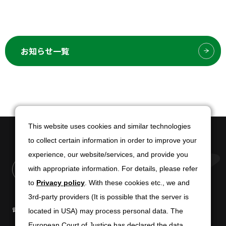
お知らせ一覧
This website uses cookies and similar technologies
This website uses cookies and similar technologies
to collect certain information in order to improve your
to collect certain information in order to improve your
experience, our website/services, and provide you
experience, our website/services, and provide you
with appropriate information. For details, please refer
with appropriate information. For details, please refer
to
to
Privacy policy
Privacy policy
. With these cookies etc., we and
. With these cookies etc., we and
3rd-party providers (It is possible that the server is
3rd-party providers (It is possible that the server is
電子公告
免責条項
located in USA) may process personal data. The
located in USA) may process personal data. The
European Court of Justice has declared the data
European Court of Justice has declared the data