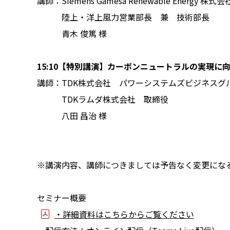
講師：Siemens Gamesa Renewable Energy 株式会
陸上・洋上風力営業部長 兼 技術部長
青木 俊篤 様
15:10【特別講演】カーボンニュートラルの実現に
講師：TDK株式会社 パワーシステムズビジネスグ
TDKラムダ株式会社 取締役
八田 昌治 様
※講演内容、講師につきましては予告なく変更にな
セミナー概要
・詳細資料はこちらからご覧ください