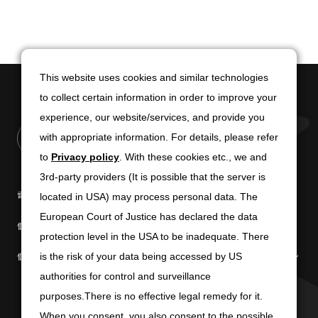
This website uses cookies and similar technologies
This website uses cookies and similar technologies
to collect certain information in order to improve your
to collect certain information in order to improve your
experience, our website/services, and provide you
experience, our website/services, and provide you
with appropriate information. For details, please refer
with appropriate information. For details, please refer
to
to
Privacy policy
Privacy policy
. With these cookies etc., we and
. With these cookies etc., we and
3rd-party providers (It is possible that the server is
3rd-party providers (It is possible that the server is
電子公告
免責条項
located in USA) may process personal data. The
located in USA) may process personal data. The
European Court of Justice has declared the data
European Court of Justice has declared the data
個人情報の取扱いについて
個人情報保護方針
protection level in the USA to be inadequate. There
protection level in the USA to be inadequate. There
個人情報の共同利用について
商標使用に関するガイドライン
is the risk of your data being accessed by US
is the risk of your data being accessed by US
authorities for control and surveillance
authorities for control and surveillance
purposes.There is no effective legal remedy for it.
purposes.There is no effective legal remedy for it.
When you consent, you also consent to the possible
When you consent, you also consent to the possible