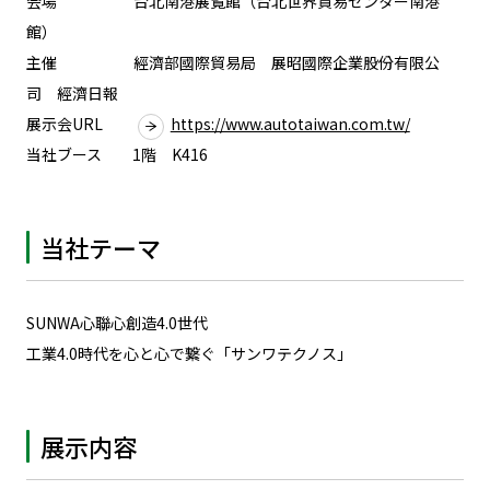
会場 台北南港展覧館（台北世界貿易センター南港
館）
主催 經濟部國際貿易局 展昭國際企業股份有限公
司 經濟日報
展示会URL
https://www.autotaiwan.com.tw/
当社ブース 1階 K416
当社テーマ
SUNWA心聯心創造4.0世代
工業4.0時代を心と心で繋ぐ「サンワテクノス」
展示内容