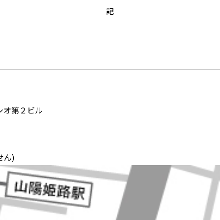
記
オ第２ビル
ん)