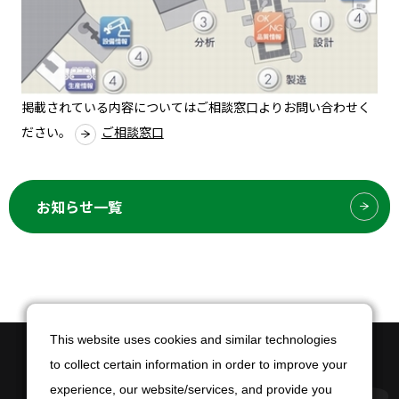
掲載されている内容についてはご相談窓口よりお問い合わせく
ださい。
ご相談窓口
お知らせ一覧
This website uses cookies and similar technologies
This website uses cookies and similar technologies
to collect certain information in order to improve your
to collect certain information in order to improve your
experience, our website/services, and provide you
experience, our website/services, and provide you