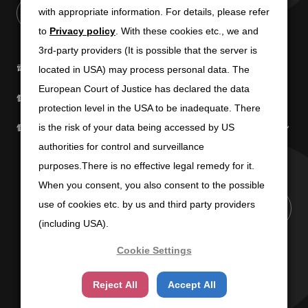
with appropriate information. For details, please refer
with appropriate information. For details, please refer
to
to
Privacy policy
Privacy policy
. With these cookies etc., we and
. With these cookies etc., we and
3rd-party providers (It is possible that the server is
3rd-party providers (It is possible that the server is
電子公告
免責条項
located in USA) may process personal data. The
located in USA) may process personal data. The
European Court of Justice has declared the data
European Court of Justice has declared the data
個人情報の取扱いについて
個人情報保護方針
protection level in the USA to be inadequate. There
protection level in the USA to be inadequate. There
個人情報の共同利用について
商標使用に関するガイドライン
is the risk of your data being accessed by US
is the risk of your data being accessed by US
authorities for control and surveillance
authorities for control and surveillance
purposes.There is no effective legal remedy for it.
purposes.There is no effective legal remedy for it.
When you consent, you also consent to the possible
When you consent, you also consent to the possible
use of cookies etc. by us and third party providers
use of cookies etc. by us and third party providers
PAGE TOP
(including USA).
(including USA).
Cookie Settings
Cookie Settings
Copyright (C) 2025 SUN-WA TECHNOS CORPORATION
Reject All
Reject All
Accept All
Accept All