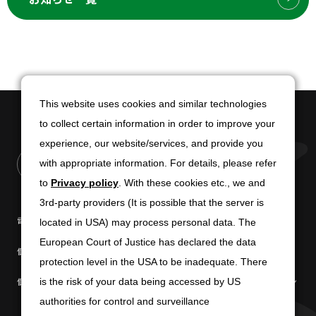
This website uses cookies and similar technologies
This website uses cookies and similar technologies
to collect certain information in order to improve your
to collect certain information in order to improve your
experience, our website/services, and provide you
experience, our website/services, and provide you
with appropriate information. For details, please refer
with appropriate information. For details, please refer
to
to
Privacy policy
Privacy policy
. With these cookies etc., we and
. With these cookies etc., we and
3rd-party providers (It is possible that the server is
3rd-party providers (It is possible that the server is
電子公告
免責条項
located in USA) may process personal data. The
located in USA) may process personal data. The
European Court of Justice has declared the data
European Court of Justice has declared the data
個人情報の取扱いについて
個人情報保護方針
protection level in the USA to be inadequate. There
protection level in the USA to be inadequate. There
個人情報の共同利用について
商標使用に関するガイドライン
is the risk of your data being accessed by US
is the risk of your data being accessed by US
authorities for control and surveillance
authorities for control and surveillance