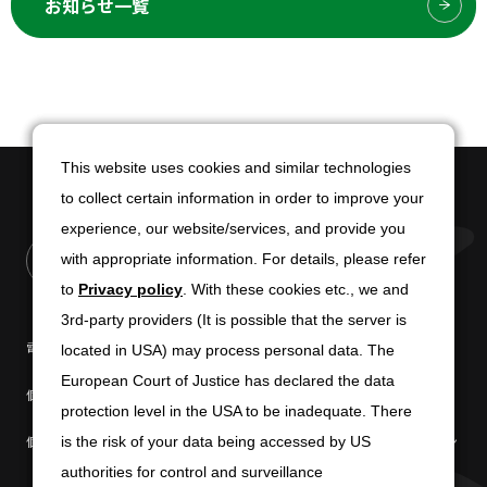
お知らせ一覧
This website uses cookies and similar technologies
This website uses cookies and similar technologies
to collect certain information in order to improve your
to collect certain information in order to improve your
experience, our website/services, and provide you
experience, our website/services, and provide you
with appropriate information. For details, please refer
with appropriate information. For details, please refer
to
to
Privacy policy
Privacy policy
. With these cookies etc., we and
. With these cookies etc., we and
3rd-party providers (It is possible that the server is
3rd-party providers (It is possible that the server is
電子公告
免責条項
located in USA) may process personal data. The
located in USA) may process personal data. The
European Court of Justice has declared the data
European Court of Justice has declared the data
個人情報の取扱いについて
個人情報保護方針
protection level in the USA to be inadequate. There
protection level in the USA to be inadequate. There
個人情報の共同利用について
商標使用に関するガイドライン
is the risk of your data being accessed by US
is the risk of your data being accessed by US
authorities for control and surveillance
authorities for control and surveillance