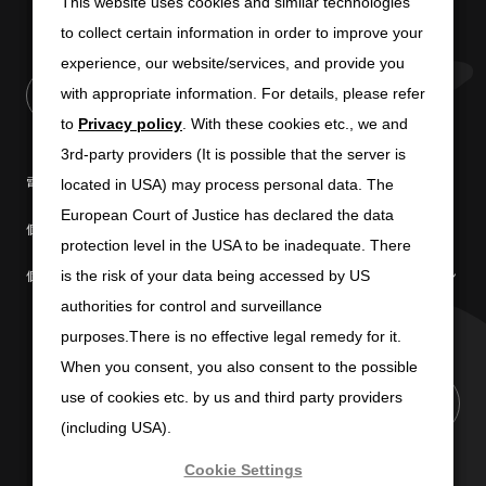
This website uses cookies and similar technologies
This website uses cookies and similar technologies
to collect certain information in order to improve your
to collect certain information in order to improve your
experience, our website/services, and provide you
experience, our website/services, and provide you
with appropriate information. For details, please refer
with appropriate information. For details, please refer
to
to
Privacy policy
Privacy policy
. With these cookies etc., we and
. With these cookies etc., we and
3rd-party providers (It is possible that the server is
3rd-party providers (It is possible that the server is
電子公告
免責条項
located in USA) may process personal data. The
located in USA) may process personal data. The
European Court of Justice has declared the data
European Court of Justice has declared the data
個人情報の取扱いについて
個人情報保護方針
protection level in the USA to be inadequate. There
protection level in the USA to be inadequate. There
個人情報の共同利用について
商標使用に関するガイドライン
is the risk of your data being accessed by US
is the risk of your data being accessed by US
authorities for control and surveillance
authorities for control and surveillance
purposes.There is no effective legal remedy for it.
purposes.There is no effective legal remedy for it.
When you consent, you also consent to the possible
When you consent, you also consent to the possible
use of cookies etc. by us and third party providers
use of cookies etc. by us and third party providers
PAGE TOP
(including USA).
(including USA).
Cookie Settings
Cookie Settings