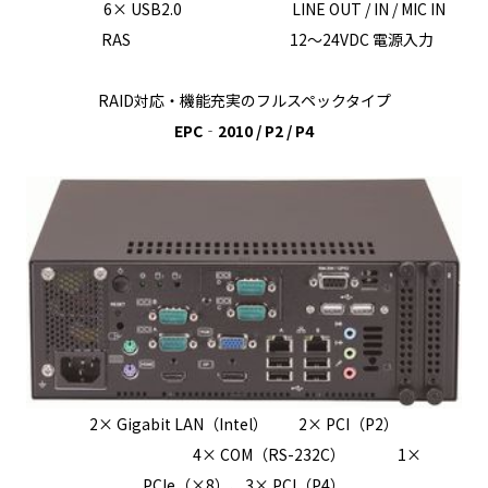
6× USB2.0 LINE OUT / IN / MIC IN
RAS 12～24VDC 電源入力
RAID対応・機能充実のフルスペックタイプ
EPC‐2010 / P2 / P4
2× Gigabit LAN（Intel） 2× PCI（P2）
4× COM（RS-232C） 1×
PCIe（×8）、3× PCI（P4）