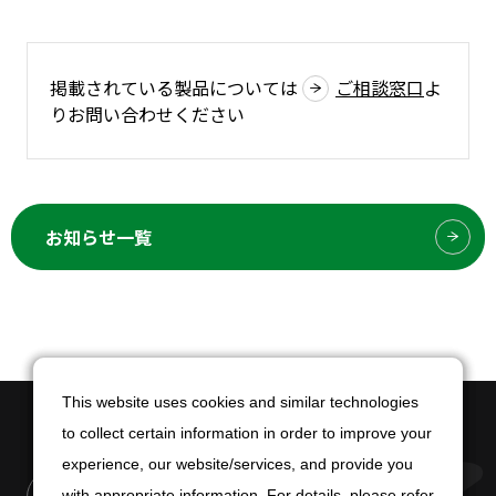
掲載されている製品については
ご相談窓口
よ
りお問い合わせください
お知らせ一覧
This website uses cookies and similar technologies
This website uses cookies and similar technologies
to collect certain information in order to improve your
to collect certain information in order to improve your
experience, our website/services, and provide you
experience, our website/services, and provide you
with appropriate information. For details, please refer
with appropriate information. For details, please refer