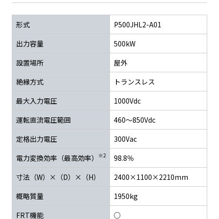
形式
P500JHL2-A01
出力容量
500kW
設置場所
屋外
絶縁方式
トランスレス
最大入力電圧
1000Vdc
運転直流電圧範囲
460～850Vdc
定格出力電圧
300Vac
※2
電力変換効率（最高効率）
98.8％
寸法（W）×（D）×（H）
2400×1100×2210mm
概略質量
1950kg
FRT機能
○