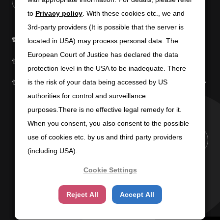
to
to
Privacy policy
Privacy policy
. With these cookies etc., we and
. With these cookies etc., we and
3rd-party providers (It is possible that the server is
3rd-party providers (It is possible that the server is
電子公告
免責条項
located in USA) may process personal data. The
located in USA) may process personal data. The
European Court of Justice has declared the data
European Court of Justice has declared the data
個人情報の取扱いについて
個人情報保護方針
protection level in the USA to be inadequate. There
protection level in the USA to be inadequate. There
個人情報の共同利用について
商標使用に関するガイドライン
is the risk of your data being accessed by US
is the risk of your data being accessed by US
authorities for control and surveillance
authorities for control and surveillance
purposes.There is no effective legal remedy for it.
purposes.There is no effective legal remedy for it.
When you consent, you also consent to the possible
When you consent, you also consent to the possible
use of cookies etc. by us and third party providers
use of cookies etc. by us and third party providers
PAGE TOP
(including USA).
(including USA).
Cookie Settings
Cookie Settings
Copyright (C) 2025 SUN-WA TECHNOS CORPORATION
Reject All
Reject All
Accept All
Accept All