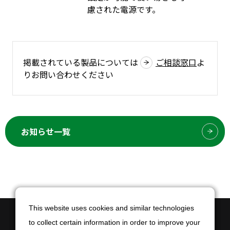
慮された電源です。
掲載されている製品については
ご相談窓口
よ
りお問い合わせください
お知らせ一覧
This website uses cookies and similar technologies
This website uses cookies and similar technologies
to collect certain information in order to improve your
to collect certain information in order to improve your