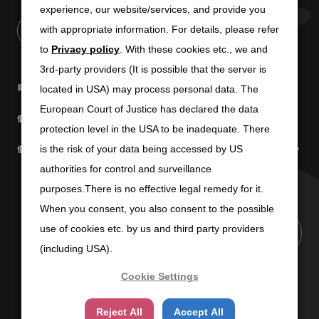
experience, our website/services, and provide you
experience, our website/services, and provide you
with appropriate information. For details, please refer
with appropriate information. For details, please refer
to
to
Privacy policy
Privacy policy
. With these cookies etc., we and
. With these cookies etc., we and
3rd-party providers (It is possible that the server is
3rd-party providers (It is possible that the server is
電子公告
免責条項
located in USA) may process personal data. The
located in USA) may process personal data. The
European Court of Justice has declared the data
European Court of Justice has declared the data
個人情報の取扱いについて
個人情報保護方針
protection level in the USA to be inadequate. There
protection level in the USA to be inadequate. There
個人情報の共同利用について
商標使用に関するガイドライン
is the risk of your data being accessed by US
is the risk of your data being accessed by US
authorities for control and surveillance
authorities for control and surveillance
purposes.There is no effective legal remedy for it.
purposes.There is no effective legal remedy for it.
When you consent, you also consent to the possible
When you consent, you also consent to the possible
use of cookies etc. by us and third party providers
use of cookies etc. by us and third party providers
PAGE TOP
(including USA).
(including USA).
Cookie Settings
Cookie Settings
Copyright (C) 2025 SUN-WA TECHNOS CORPORATION
Reject All
Reject All
Accept All
Accept All