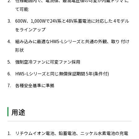
仕様範囲内で、電流値、最高電圧値の可変が内蔵トリマ に
て可能
600W、1,000Wで24V系と48V系蓄電池に対応した 4モデル
をラインアップ
組み込みに最適なHWS-Lシリーズと共通の外観、取り 付け
形状
強制空冷ファンに可変ファン採用
HWS-Lシリーズと同じ無償保証期間 5年(条件付)
各種安全基準に準拠
用途
リチウムイオン電池、鉛蓄電池、ニッケル水素電池の充電